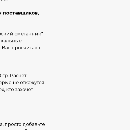
у поставщиков,
евский сметанник"
икальные
 Вас просчитают
 гр. Расчет
торые не откажутся
х, кто захочет
а, просто добавьте