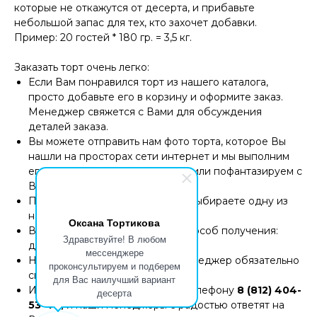
которые не откажутся от десерта, и прибавьте
небольшой запас для тех, кто захочет добавки.
Пример: 20 гостей * 180 гр. = 3,5 кг.
Заказать торт очень легко:
Если Вам понравился торт из нашего каталога,
просто добавьте его в корзину и оформите заказ.
Менеджер свяжется с Вами для обсуждения
деталей заказа.
Вы можете отправить нам фото торта, которое Вы
нашли на просторах сети интернет и мы выполним
его с учетом Ваших пожеланий или пофантазируем с
Вами вместе
После выбора оформления Вы выбираете одну из
наших потрясающих начинок.
Оксана Тортикова
Вам остается только выбрать способ получения:
Здравствуйте! В любом
доставка или самовывоз.
мессенджере
Накануне назначенной даты менеджер обязательно
проконсультируем и подберем
свяжется с Вами.
для Вас наилучший вариант
Или просто позвоните нам по телефону
8 (812) 404-
десерта
53-44,
и наши менеджеры с радостью ответят на