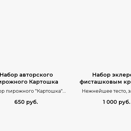
Набор авторского
Набор эклер
ирожного Картошка
фисташковым кр
шт.)
р пирожного "Картошка",
Нежнейшее тесто, 
ытого слоем бельгийского
крем, украше
650
руб.
1 000
руб.
олада. Размер: 20 *12 см.
фисташковым кр
Вес: 500 гр.
ягодами.