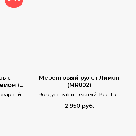
ов с
Меренговый рулет Лимон
емом (4
(MR002)
заварной
Воздушный и нежный. Вес: 1 кг.
ние
2 950
руб.
емом с