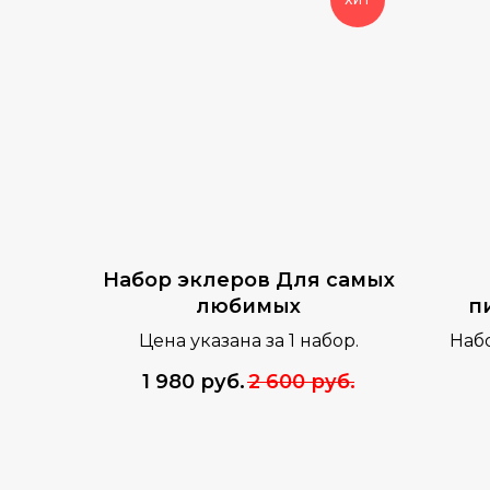
Набор эклеров Для самых
любимых
п
Цена указана за 1 набор.
Набо
покр
1 980
руб.
2 600
руб.
шок