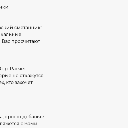
нки.
евский сметанник"
икальные
 Вас просчитают
 гр. Расчет
торые не откажутся
х, кто захочет
а, просто добавьте
свяжется с Вами