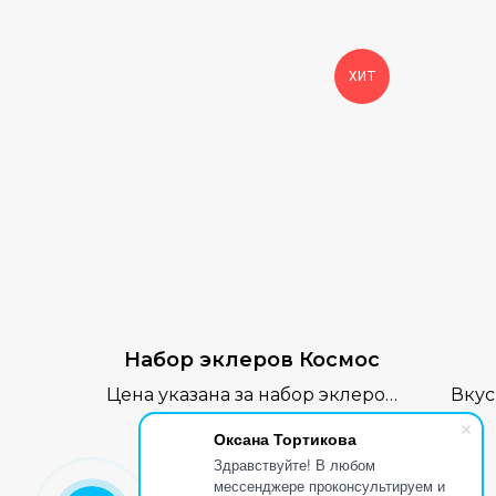
ХИТ
Набор эклеров Космос
Цена указана за набор эклеров
Вкус
из 6 штук.
2 200
руб.
Оксана Тортикова
Здравствуйте! В любом
мессенджере проконсультируем и