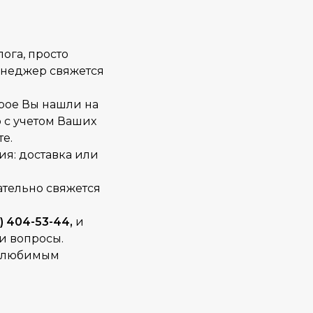
ога, просто
Менеджер свяжется
орое Вы нашли на
о с учетом Ваших
е.
ия: доставка или
тельно свяжется
) 404-53-44,
и
и вопросы.
мя любимым