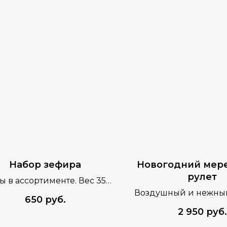
Набор зефира
Новогодний мер
рулет
ы в ассортименте. Вес 350
гр. Набор из 4 шт.
Воздушный и нежный. 
650
руб.
Цена указана за 1
2 950
руб.