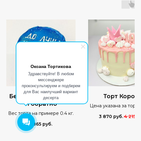
Оксана Тортикова
Здравствуйте! В любом
мессенджере
проконсультируем и подберем
для Вас наилучший вариант
Бенто-торт До луны
Торт Корон
десерта
и обратно
Цена указана за торт 
кг.
Вес торта на примере 0.4 кг.
3 870
руб.
4 215
р
1 865
руб.