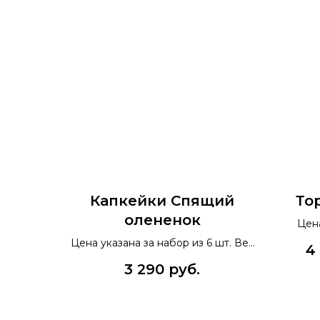
Капкейки Спящий
То
олененок
Цена
Цена указана за набор из 6 шт. Вес
4
0,7 кг.
3 290
руб.