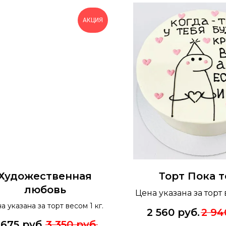
АКЦИЯ
Художественная
Торт Пока т
любовь
Цена указана за торт 
а указана за торт весом 1 кг.
2 560
руб.
2 94
 675
руб.
3 350
руб.