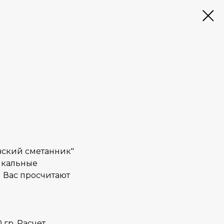
евский сметанник"
икальные
 Вас просчитают
 гр. Расчет