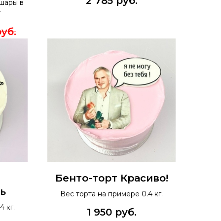
2 785
руб.
шары в
т
уб.
Бенто-торт Красиво!
ь
Вес торта на примере 0.4 кг.
4 кг.
1 950
руб.