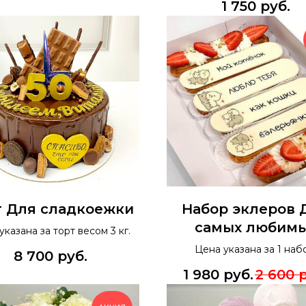
1 750
руб.
т Для сладкоежки
Набор эклеров 
самых любим
указана за торт весом 3 кг.
Цена указана за 1 наб
8 700
руб.
1 980
руб.
2 600
р