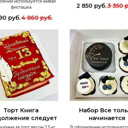
лении используется живая
2 850
руб.
3 350
р
фисташка
90
руб.
4 860
руб.
Торт Книга
Набор Все толь
должение следует
начинается
казана за торт весом 2,5 кг.
В оформлении используетс