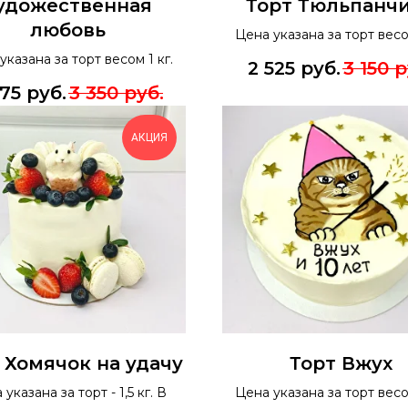
удожественная
Торт Тюльпанч
любовь
Цена указана за торт весом
указана за торт весом 1 кг.
2 525
руб.
3 150
р
675
руб.
3 350
руб.
АКЦИЯ
 Хомячок на удачу
Торт Вжух
указана за торт - 1,5 кг. В
Цена указана за торт весом