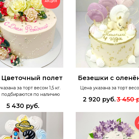
АКЦИЯ
 Цветочный полет
Безешки с оленё
казана за торт весом 1,5 кг.
Цена указана за торт весом
 подбираются по наличию
2 920
руб.
3 450
5 430
руб.