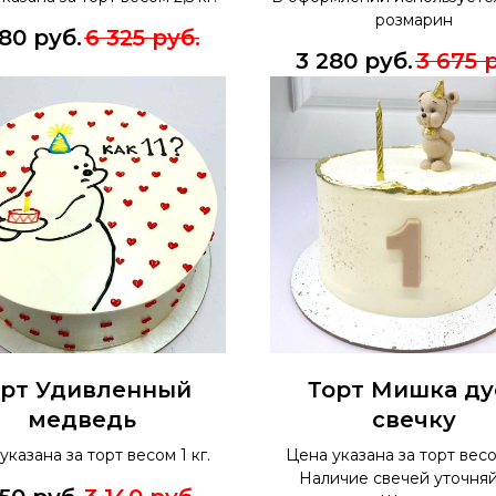
розмарин
780
руб.
6 325
руб.
3 280
руб.
3 675
р
орт Удивленный
Торт Мишка ду
медведь
свечку
указана за торт весом 1 кг.
Цена указана за торт весом
Наличие свечей уточняй