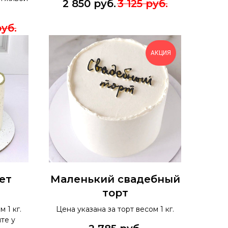
2 850
руб.
3 125
руб.
уб.
АКЦИЯ
ет
Маленький свадебный
торт
 1 кг.
Цена указана за торт весом 1 кг.
те у