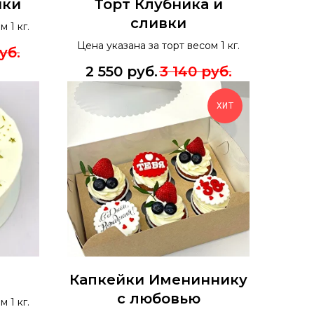
ики
Торт Клубника и
сливки
 1 кг.
Цена указана за торт весом 1 кг.
уб.
2 550
руб.
3 140
руб.
ХИТ
Капкейки Имениннику
с любовью
 1 кг.