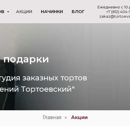
Ежедневно с 10 
ОВ
АКЦИИ
НАЧИНКИ
БЛОГ
+7 (812) 404
zakaz@tortoevs
 подарки
тудия заказных тортов
Гений Тортоевский"
Главная
Акции
»