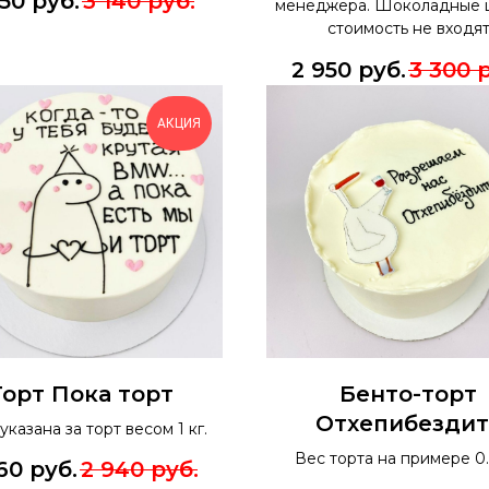
550
руб.
3 140
руб.
менеджера. Шоколадные 
стоимость не входя
2 950
руб.
3 300
р
АКЦИЯ
Торт Пока торт
Бенто-торт
Отхепибездит
указана за торт весом 1 кг.
Вес торта на примере 0.
60
руб.
2 940
руб.