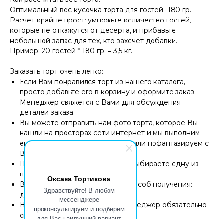
Оптимальный вес кусочка торта для гостей -180 гр.
Расчет крайне прост: умножьте количество гостей,
которые не откажутся от десерта, и прибавьте
небольшой запас для тех, кто захочет добавки.
Пример: 20 гостей * 180 гр. = 3,5 кг.
Заказать торт очень легко:
Если Вам понравился торт из нашего каталога,
просто добавьте его в корзину и оформите заказ.
Менеджер свяжется с Вами для обсуждения
деталей заказа.
Вы можете отправить нам фото торта, которое Вы
нашли на просторах сети интернет и мы выполним
его с учетом Ваших пожеланий или пофантазируем с
Вами вместе
После выбора оформления Вы выбираете одну из
наших потрясающих начинок.
Оксана Тортикова
Вам остается только выбрать способ получения:
Здравствуйте! В любом
доставка или самовывоз.
мессенджере
Накануне назначенной даты менеджер обязательно
проконсультируем и подберем
свяжется с Вами.
для Вас наилучший вариант