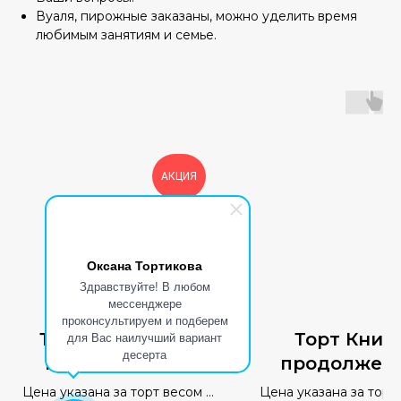
Вуаля, пирожные заказаны, можно уделить время
любимым занятиям и семье.
АКЦИЯ
Оксана Тортикова
Здравствуйте! В любом
мессенджере
проконсультируем и подберем
Торт Сказочное
Торт Книг
для Вас наилучший вариант
десерта
поздравление
продолжен
следует
Цена указана за торт весом 1
Цена указана за торт