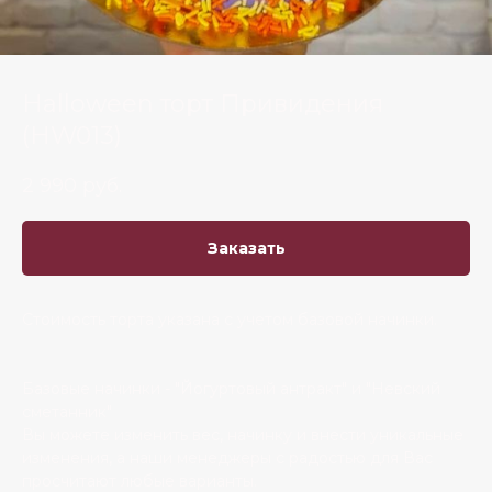
Halloween торт Привидения
(HW013)
2 990
руб.
Заказать
Стоимость торта указана с учетом базовой начинки.
Базовые начинки - "Йогуртовый антракт" и "Невский
сметанник"
Вы можете изменить вес, начинку и внести уникальные
изменения, а наши менеджеры с радостью для Вас
просчитают любые варианты.