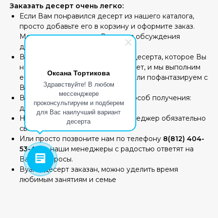
Заказать десерт очень легко:
Если Вам понравился десерт из нашего каталога,
просто добавьте его в корзину и оформите заказ.
Менеджер свяжется с Вами для обсуждения
деталей заказа.
Вы можете отправить нам фото десерта, которое Вы
нашли на просторах сети интернет, и мы выполним
Оксана Тортикова
его с учетом Ваших пожеланий или пофантазируем с
Здравствуйте! В любом
Вами вместе.
мессенджере
Вам остается только выбрать способ получения:
проконсультируем и подберем
доставка или самовывоз.
для Вас наилучший вариант
Накануне назначенной даты менеджер обязательно
десерта
свяжется с Вами.
Или просто позвоните нам по телефону
8(812) 404-
53-44,
и наши менеджеры с радостью ответят на
Ваши вопросы.
Вуаля, десерт заказан, можно уделить время
любимым занятиям и семье