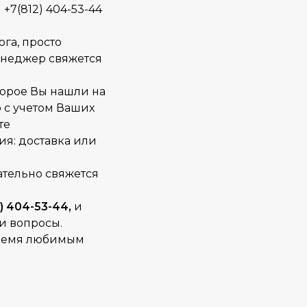
+7(812) 404-53-44
га, просто
Менеджер свяжется
торое Вы нашли на
о с учетом Ваших
те
ия: доставка или
тельно свяжется
) 404-53-44,
и
и вопросы.
время любимым