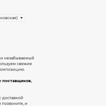
у и незабываемый
пользуем свежие
композицию.
у поставщиков,
 с доставкой
и позвоните, и