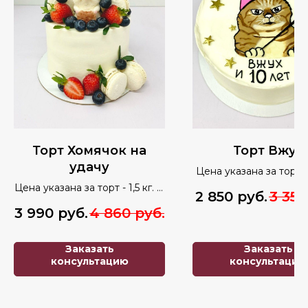
Торт Хомячок на
Торт Вжух
удачу
Цена указана за торт 
кг.
Цена указана за торт - 1,5 кг. В
2 850
руб.
3 350
оформлении используется
3 990
руб.
4 860
руб.
живая фисташка
Заказать
Заказать
консультацию
консультацию