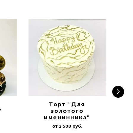
а
Торт "Для
Т
"
золотого
именинника"
от 2 500 руб.