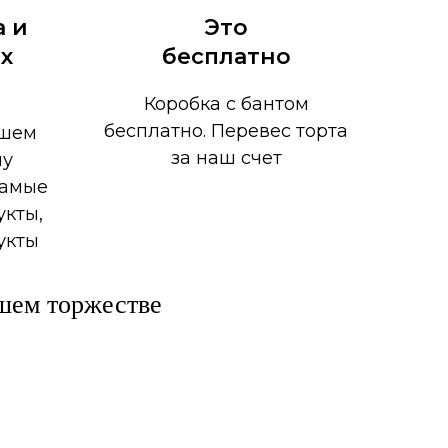
а и
Это
х
бесплатно
Коробка с бантом
бесплатно. Перевес торта
ашем
за наш счет
му
самые
укты,
укты
шем торжестве