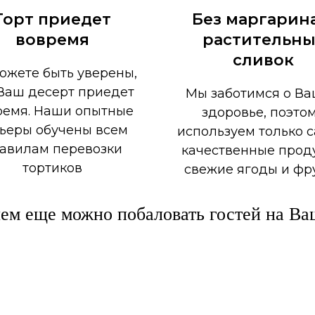
Торт приедет
Без маргарин
вовремя
растительны
сливок
ожете быть уверены,
Ваш десерт приедет
Мы заботимся о В
ремя. Наши опытные
здоровье, поэто
ьеры обучены всем
используем только 
авилам перевозки
качественные прод
тортиков
свежие ягоды и фр
чем еще можно побаловать гостей на Ва