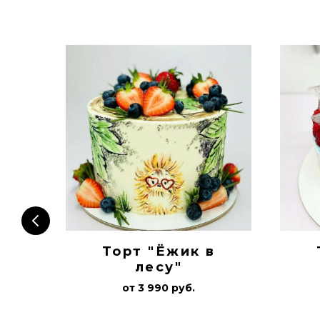
Торт "Ёжик в
в
лесу"
от 3 990 руб.