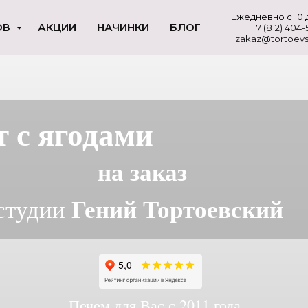
Ежедневно с 10 
ОВ
АКЦИИ
НАЧИНКИ
БЛОГ
+7 (812) 404
zakaz@tortoevs
т с ягодами
на заказ
Гений Тортоевский
 студии
Печем для Вас с 2011 года